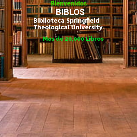
B
i
e
n
v
e
n
i
d
o
s
BIBLOS
Biblioteca Springfield
Theological University
Mas de 20,000 Libros